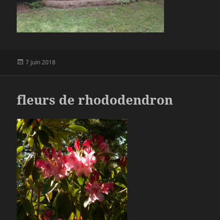
Publié
7 juin 2018
le
fleurs de rhododendron