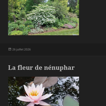
Publié
26 juillet 2026
le
La fleur de nénuphar