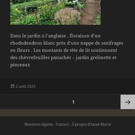
Dans le jardin à l’anglaise , floraison d’un
rhododendron blanc près d’une nappe de saxifrages
en fleurs . Les montants de tête de lit soutiennent
des chèvrefeuilles panachés – jardin grelinette et
pinceaux
Publié
2 août 2025
le
Pagination
PAGE
1
des
publications
Page
Mentions légales
-
Contact
-
À propos d'Anne-Marie
suivan