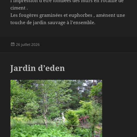
l’impression d’être tombées des mûrs en rocaille de
ciment .
Les fougères graminées et euphorbes , amènent une
touche de jardin sauvage à l’ensemble.
Publié
26 juillet 2026
le
Jardin d’eden