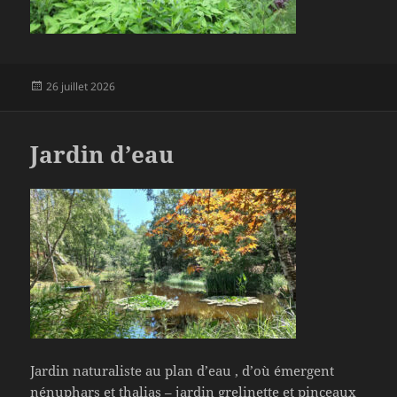
Publié
26 juillet 2026
le
Jardin d’eau
Jardin naturaliste au plan d’eau , d’où émergent
nénuphars et thalias – jardin grelinette et pinceaux